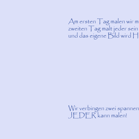
Am ersten Tag malen wir m
zweiten Tag malt jeder sei
und das eigene Bild wird H
Wir verbingen zwei spannen
JEDER kann malen!