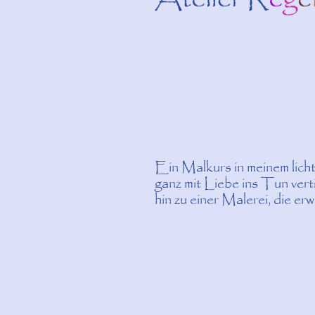
Ein Malkurs in meinem lich
ganz mit Liebe ins Tun vert
hin zu einer Malerei, die er